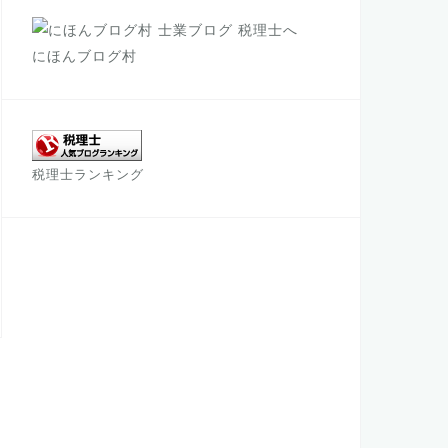
e
e
gr
b
r
a
にほんブログ村
o
m
o
k
税理士ランキング