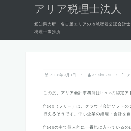
コ
アリア税理士法人
ン
テ
愛知県大府・名古屋エリアの地域密着公認会計士
ン
税理士事務所
ツ
へ
ス
キ
ッ
プ
2018年9月3日
ariakaikei
ア
この度、アリア会計事務所はfreeeの認定
freee（フリー）は、クラウド会計ソフト
行えるそうです。中小企業の経理・会計を自
freeeの中で個人的に一番気に入っている