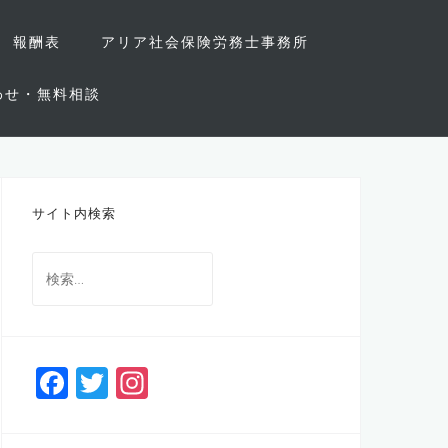
報酬表
アリア社会保険労務士事務所
わせ・無料相談
サイト内検索
検
索
:
F
T
In
a
wi
st
c
tt
a