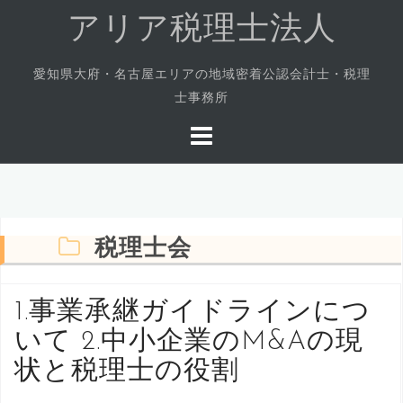
コ
アリア税理士法人
ン
テ
愛知県大府・名古屋エリアの地域密着公認会計士・税理
ン
士事務所
ツ
へ
ス
キ
ッ
プ
税理士会
1.事業承継ガイドラインにつ
いて 2.中小企業のM&Aの現
状と税理士の役割