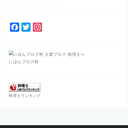
索
:
F
T
In
a
wi
st
c
tt
a
e
e
gr
b
r
a
にほんブログ村
o
m
o
k
税理士ランキング