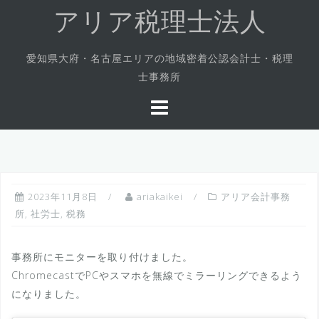
コ
アリア税理士法人
ン
テ
愛知県大府・名古屋エリアの地域密着公認会計士・税理
ン
士事務所
ツ
へ
ス
キ
ッ
プ
2023年11月8日
ariakaikei
アリア会計事務
所
,
社労士
,
税務
事務所にモニターを取り付けました。
ChromecastでPCやスマホを無線でミラーリングできるよう
になりました。