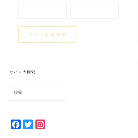
サイト内検索
検
索
:
F
T
In
a
wi
st