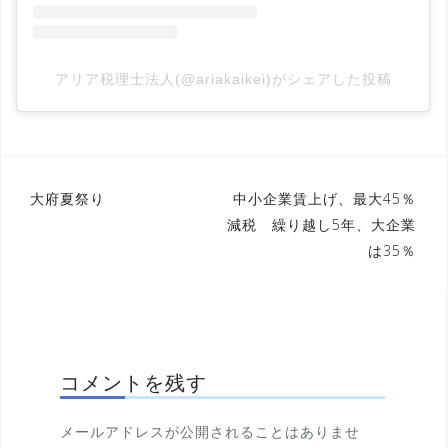
アリア税理士法人(@ariakaikei)がシェアした投稿
大府夏祭り
中小企業賃上げ、最大45％
投
減税 繰り越し5年、大企業
稿
は35％
ナ
ビ
ゲ
ー
コメントを残す
シ
メールアドレスが公開されることはありませ