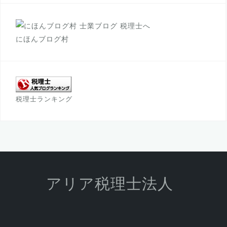
c
tt
a
e
e
gr
b
r
a
にほんブログ村
o
m
o
k
税理士ランキング
アリア税理士法人